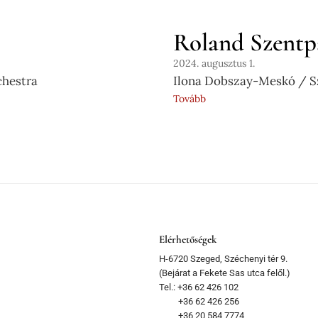
Roland Szentpál
2024. augusztus 1.
hestra
Ilona Dobszay-Meskó / 
Tovább
Elérhetőségek
H-6720 Szeged, Széchenyi tér 9.
(Bejárat a Fekete Sas utca felől.)
Tel.: +36 62 426 102
+36 62 426 256
+36 20 584 7774