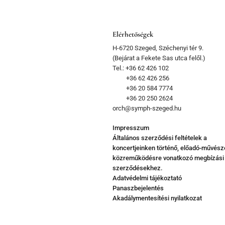
Elérhetőségek
H-6720 Szeged, Széchenyi tér 9.
(Bejárat a Fekete Sas utca felől.)
Tel.: +36 62 426 102
+36 62 426 256
+36 20 584 7774
+36 20 250 2624
orch@symph-szeged.hu
Impresszum
Általános szerződési feltételek a
koncertjeinken történő, előadó-művész
közreműködésre vonatkozó megbízási
szerződésekhez.
Adatvédelmi tájékoztató
Panaszbejelentés
Akadálymentesítési nyilatkozat