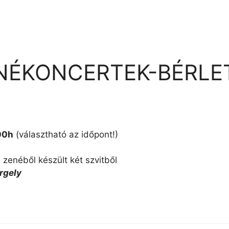
NÉKONCERTEK-BÉRLET
00h
(választható az időpont!)
 zenéből készült két szvitből
rgely