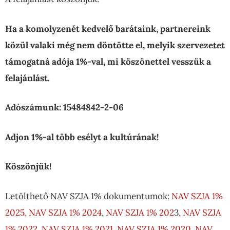
Ha a komolyzenét kedvelő barátaink, partnereink
közül valaki még nem döntötte el, melyik szervezetet
támogatná adója 1%-val, mi köszönettel vesszük a
felajánlást.
Adószámunk: 15484842-2-06
Adjon 1%-al több esélyt a kultúrának!
Köszönjük!
Letölthető NAV SZJA 1% dokumentumok:
NAV SZJA 1%
2025,
NAV SZJA 1% 2024
,
NAV SZJA 1% 202
3,
NAV SZJA
1% 2022
,
NAV SZJA 1% 2021
,
NAV SZJA 1% 2020
,
NAV