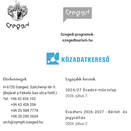
Szegedi programok:
szegedtourism.hu
Elérhetőségek
Legújabb híreink
H-6720 Szeged, Széchenyi tér 9.
2026/27 Évados műsorlap
(Bejárat a Fekete Sas utca felől.)
2026. július 7.
Tel.: +36 62 426 102
+36 62 426 256
+36 20 584 7774
Évadterv 2026-2027 - Bérlet- és
+36 20 250 2624
jegyváltás
orch@symph-szeged.hu
2026. július 2.