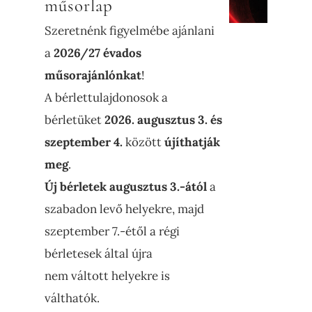
műsorlap
Szeretnénk figyelmébe ajánlani
a
2026/27 évados
műsorajánlónkat
!
A bérlettulajdonosok a
bérletüket
2026. augusztus 3. és
szeptember 4.
között
újíthatják
meg
.
Új bérletek augusztus 3.-ától
a
szabadon levő helyekre, majd
szeptember 7.-étől a régi
bérletesek által újra
nem váltott helyekre is
válthatók.