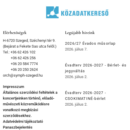
Elérhetőségek
Legújabb híreink
H-6720 Szeged, Széchenyi tér 9.
2026/27 Évados műsorlap
(Bejárat a Fekete Sas utca felől.)
2026. július 7.
Tel.: +36 62 426 102
+36 62 426 256
+36 20 584 7774
Évadterv 2026-2027 - Bérlet- és
+36 20 250 2624
jegyváltás
orch@symph-szeged.hu
2026. július 2.
Impresszum
Általános szerződési feltételek a
Évadterv 2026-2027 -
koncertjeinken történő, előadó-
CSOKIMATINÉ-bérlet
művészeti közreműködésre
2026. július 2.
vonatkozó megbízási
szerződésekhez.
Adatvédelmi tájékoztató
Panaszbejelentés