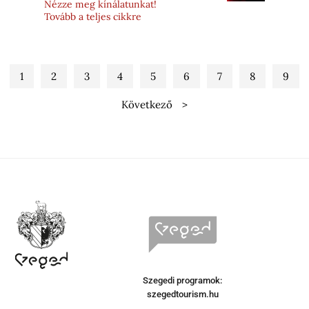
Nézze meg kínálatunkat!
Tovább a teljes cikkre
1
2
3
4
5
6
7
8
9
Következő
Szegedi programok:
szegedtourism.hu