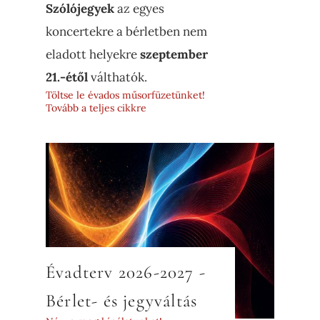
Szólójegyek
az egyes
koncertekre a bérletben nem
eladott helyekre
szeptember
21.-étől
válthatók.
Töltse le évados műsorfüzetünket!
Tovább a teljes cikkre
Évadterv 2026-2027 -
Bérlet- és jegyváltás