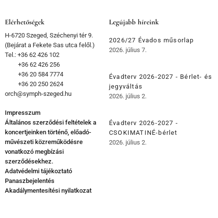
Elérhetőségek
Legújabb híreink
H-6720 Szeged, Széchenyi tér 9.
2026/27 Évados műsorlap
(Bejárat a Fekete Sas utca felől.)
2026. július 7.
Tel.: +36 62 426 102
+36 62 426 256
+36 20 584 7774
Évadterv 2026-2027 - Bérlet- és
+36 20 250 2624
jegyváltás
orch@symph-szeged.hu
2026. július 2.
Impresszum
Általános szerződési feltételek a
Évadterv 2026-2027 -
koncertjeinken történő, előadó-
CSOKIMATINÉ-bérlet
művészeti közreműködésre
2026. július 2.
vonatkozó megbízási
szerződésekhez.
Adatvédelmi tájékoztató
Panaszbejelentés
Akadálymentesítési nyilatkozat