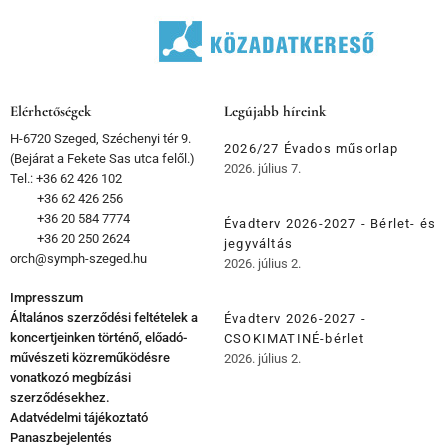
Elérhetőségek
Legújabb híreink
H-6720 Szeged, Széchenyi tér 9.
2026/27 Évados műsorlap
(Bejárat a Fekete Sas utca felől.)
2026. július 7.
Tel.: +36 62 426 102
+36 62 426 256
+36 20 584 7774
Évadterv 2026-2027 - Bérlet- és
+36 20 250 2624
jegyváltás
orch@symph-szeged.hu
2026. július 2.
Impresszum
Általános szerződési feltételek a
Évadterv 2026-2027 -
koncertjeinken történő, előadó-
CSOKIMATINÉ-bérlet
művészeti közreműködésre
2026. július 2.
vonatkozó megbízási
szerződésekhez.
Adatvédelmi tájékoztató
Panaszbejelentés