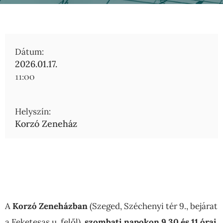
Dátum:
2026.01.17.
11:00
Helyszín:
Korzó Zeneház
A
Korzó Zeneházban
(Szeged, Széchenyi tér 9., bejárat
a Feketesas u. felől),
szombati napokon 9.30 és 11 órai