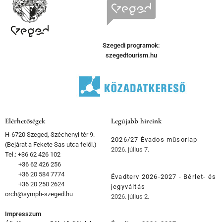
Szegedi programok:
szegedtourism.hu
Elérhetőségek
Legújabb híreink
H-6720 Szeged, Széchenyi tér 9.
2026/27 Évados műsorlap
(Bejárat a Fekete Sas utca felől.)
2026. július 7.
Tel.: +36 62 426 102
+36 62 426 256
+36 20 584 7774
Évadterv 2026-2027 - Bérlet- és
+36 20 250 2624
jegyváltás
orch@symph-szeged.hu
2026. július 2.
Impresszum