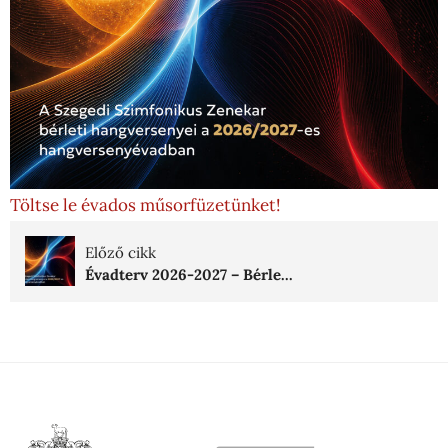
Töltse le évados műsorfüzetünket!
Előző cikk
Évadterv 2026-2027 – Bérle...