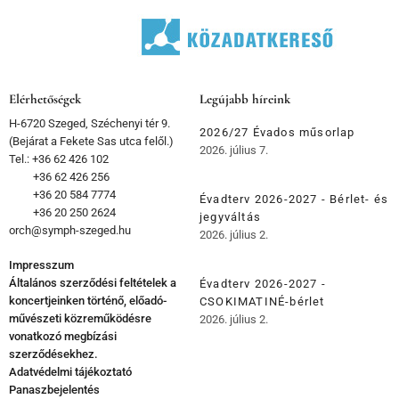
Elérhetőségek
Legújabb híreink
H-6720 Szeged, Széchenyi tér 9.
2026/27 Évados műsorlap
(Bejárat a Fekete Sas utca felől.)
2026. július 7.
Tel.: +36 62 426 102
+36 62 426 256
+36 20 584 7774
Évadterv 2026-2027 - Bérlet- és
+36 20 250 2624
jegyváltás
orch@symph-szeged.hu
2026. július 2.
Impresszum
Általános szerződési feltételek a
Évadterv 2026-2027 -
koncertjeinken történő, előadó-
CSOKIMATINÉ-bérlet
művészeti közreműködésre
2026. július 2.
vonatkozó megbízási
szerződésekhez.
Adatvédelmi tájékoztató
Panaszbejelentés