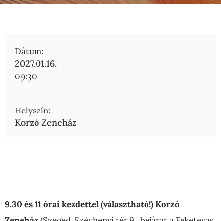
Dátum:
2027.01.16.
09:30
Helyszín:
Korzó Zeneház
9.30 és 11 órai kezdettel (választható!)
Korzó
Zeneház
(Szeged, Széchenyi tér 9., bejárat a Feketesas