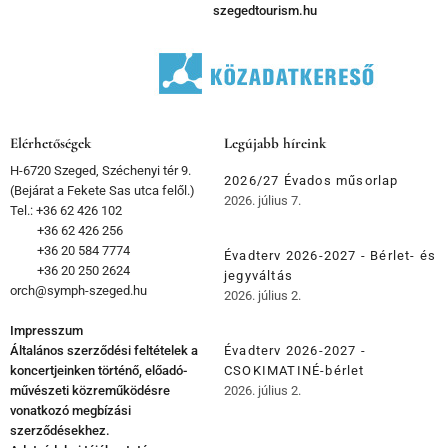
szegedtourism.hu
Elérhetőségek
Legújabb híreink
H-6720 Szeged, Széchenyi tér 9.
2026/27 Évados műsorlap
(Bejárat a Fekete Sas utca felől.)
2026. július 7.
Tel.: +36 62 426 102
+36 62 426 256
+36 20 584 7774
Évadterv 2026-2027 - Bérlet- és
+36 20 250 2624
jegyváltás
orch@symph-szeged.hu
2026. július 2.
Impresszum
Általános szerződési feltételek a
Évadterv 2026-2027 -
koncertjeinken történő, előadó-
CSOKIMATINÉ-bérlet
művészeti közreműködésre
2026. július 2.
vonatkozó megbízási
szerződésekhez.