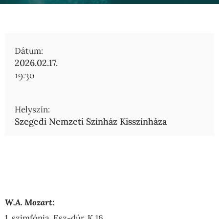
Dátum:
2026.02.17.
19:30
Helyszín:
Szegedi Nemzeti Színház Kisszínháza
W.A. Mozart:
1. szimfónia, Esz-dúr, K.16