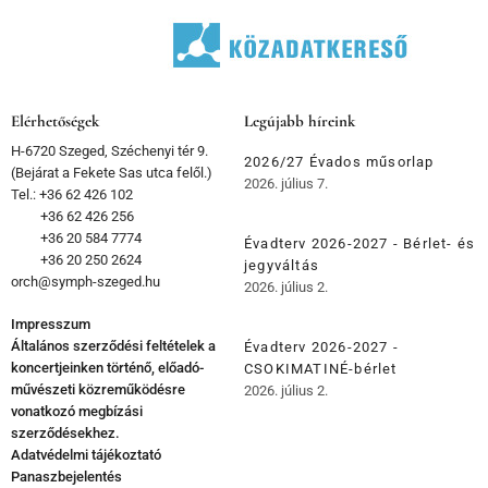
Elérhetőségek
Legújabb híreink
H-6720 Szeged, Széchenyi tér 9.
2026/27 Évados műsorlap
(Bejárat a Fekete Sas utca felől.)
2026. július 7.
Tel.: +36 62 426 102
+36 62 426 256
+36 20 584 7774
Évadterv 2026-2027 - Bérlet- és
+36 20 250 2624
jegyváltás
orch@symph-szeged.hu
2026. július 2.
Impresszum
Általános szerződési feltételek a
Évadterv 2026-2027 -
koncertjeinken történő, előadó-
CSOKIMATINÉ-bérlet
művészeti közreműködésre
2026. július 2.
vonatkozó megbízási
szerződésekhez.
Adatvédelmi tájékoztató
Panaszbejelentés