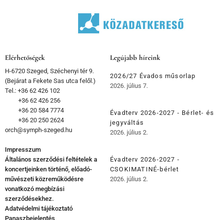
Elérhetőségek
Legújabb híreink
H-6720 Szeged, Széchenyi tér 9.
2026/27 Évados műsorlap
(Bejárat a Fekete Sas utca felől.)
2026. július 7.
Tel.: +36 62 426 102
+36 62 426 256
+36 20 584 7774
Évadterv 2026-2027 - Bérlet- és
+36 20 250 2624
jegyváltás
orch@symph-szeged.hu
2026. július 2.
Impresszum
Általános szerződési feltételek a
Évadterv 2026-2027 -
koncertjeinken történő, előadó-
CSOKIMATINÉ-bérlet
művészeti közreműködésre
2026. július 2.
vonatkozó megbízási
szerződésekhez.
Adatvédelmi tájékoztató
Panaszbejelentés