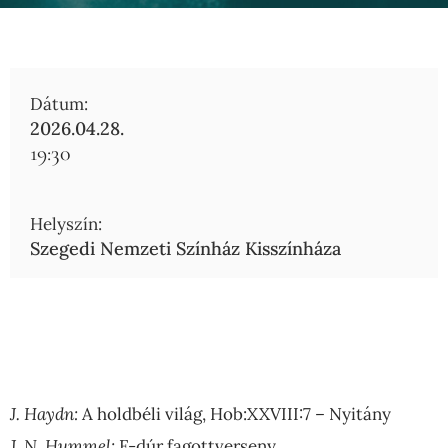
Dátum:
2026.04.28.
19:30
Helyszín:
Szegedi Nemzeti Színház Kisszínháza
J. Haydn:
A holdbéli világ, Hob:XXVIII:7 – Nyitány
J. N. Hummel:
F-dúr fagottverseny