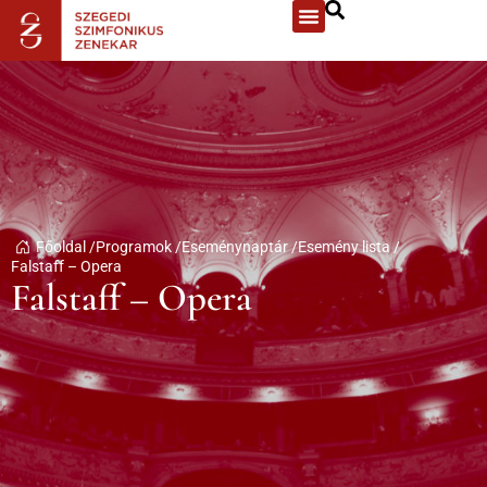
Főoldal /
Programok /
Eseménynaptár /
Esemény lista /
Falstaff – Opera
Falstaff – Opera