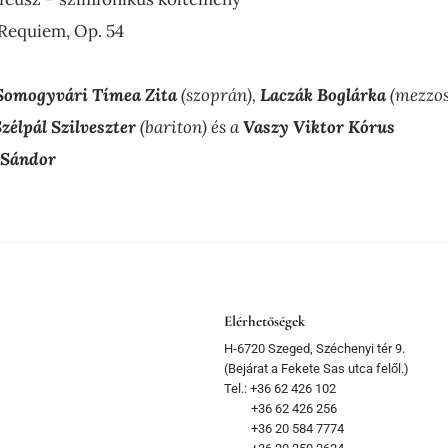
 Requiem, Op. 54
Somogyvári Tímea Zita
(szoprán),
Laczák Boglárka
(mezzo
zélpál Szilveszter
(bariton) és a
Vaszy Viktor Kórus
 Sándor
Elérhetőségek
H-6720 Szeged, Széchenyi tér 9.
(Bejárat a Fekete Sas utca felől.)
Tel.: +36 62 426 102
+36 62 426 256
+36 20 584 7774