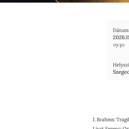
Dátum
2026.11
19:30
Helyszí
Szeged
J. Brahms: Tragi
Liszt Ferenc: O