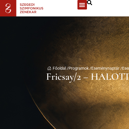
Főoldal /
Programok /
Eseménynaptár /
Ese
Fricsay/2 – HAL