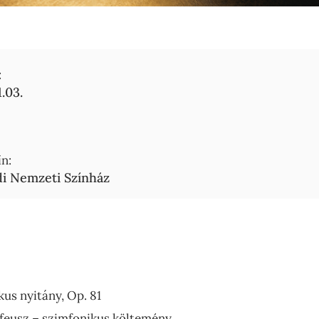
:
.03.
n:
i Nemzeti Színház
kus nyitány, Op. 81
rfeusz – szimfonikus költemény