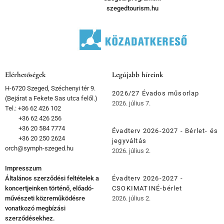
szegedtourism.hu
Elérhetőségek
Legújabb híreink
H-6720 Szeged, Széchenyi tér 9.
2026/27 Évados műsorlap
(Bejárat a Fekete Sas utca felől.)
2026. július 7.
Tel.: +36 62 426 102
+36 62 426 256
+36 20 584 7774
Évadterv 2026-2027 - Bérlet- és
+36 20 250 2624
jegyváltás
orch@symph-szeged.hu
2026. július 2.
Impresszum
Általános szerződési feltételek a
Évadterv 2026-2027 -
koncertjeinken történő, előadó-
CSOKIMATINÉ-bérlet
művészeti közreműködésre
2026. július 2.
vonatkozó megbízási
szerződésekhez.