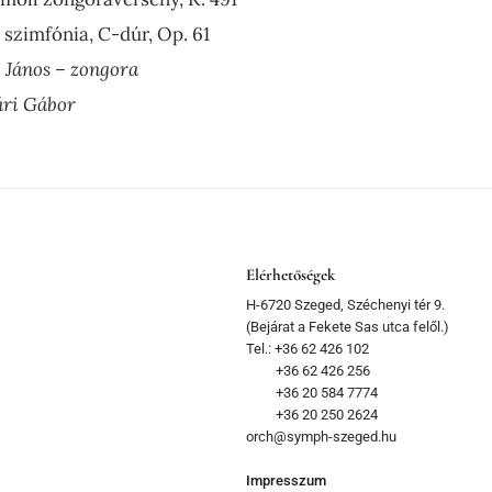
 szimfónia, C-dúr, Op. 61
y János – zongora
ári Gábor
Elérhetőségek
H-6720 Szeged, Széchenyi tér 9.
(Bejárat a Fekete Sas utca felől.)
Tel.: +36 62 426 102
+36 62 426 256
+36 20 584 7774
+36 20 250 2624
orch@symph-szeged.hu
Impresszum