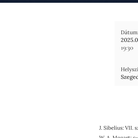
Dátum
2025.0
19:30
Helyszí
Szeged
J. Sibelius: VII.
W. A. Mozart: c