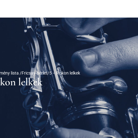
mény lista /
Fricsay-bérlet/5 – Rokon lelkek
okon lelkek