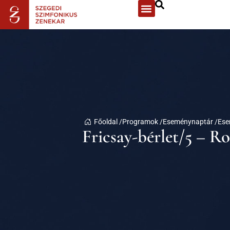
Főoldal /
Programok /
Eseménynaptár /
Ese
Fricsay-bérlet/5 – R