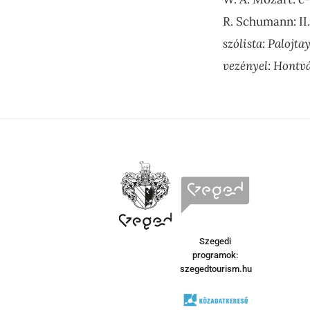
R. Schumann: II.
szólista: Palojta
vezényel: Hontv
Szegedi
programok:
szegedtourism.hu