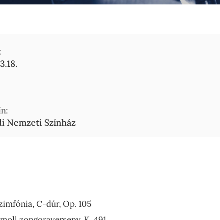
:
3.18.
n:
i Nemzeti Színház
 szimfónia, C-dúr, Op. 105
-moll zongoraverseny, K. 491