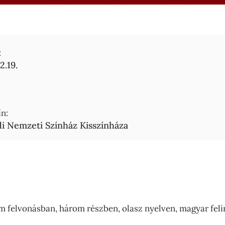
:
2.19.
n:
i Nemzeti Színház Kisszínháza
m felvonásban, három részben, olasz nyelven, magyar feli