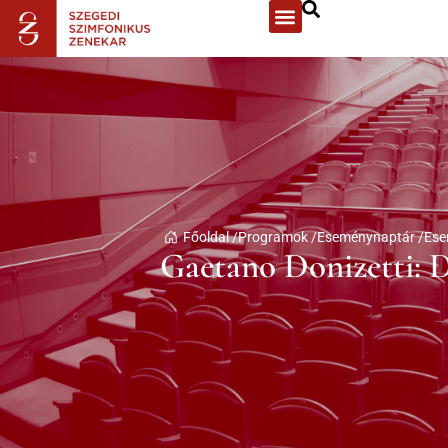
Főoldal /
Programok /
Eseménynaptár /
Ese
Gaetano Donizetti: 