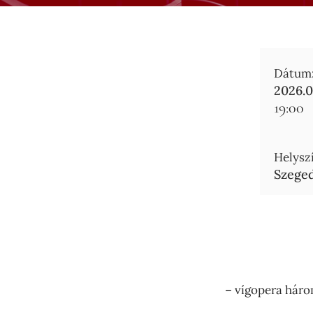
Dátum
2026.0
19:00
Helyszí
Szeged
– vígopera háro