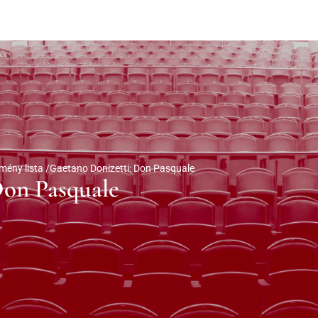
mény lista /
Gaetano Donizetti: Don Pasquale
Don Pasquale