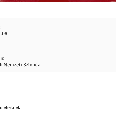
:
.06.
n:
i Nemzeti Színház
rmekeknek