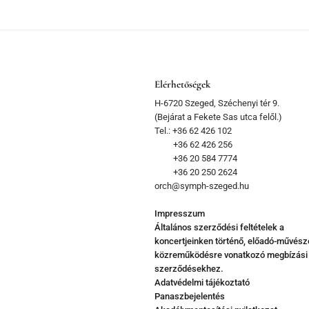
Elérhetőségek
H-6720 Szeged, Széchenyi tér 9.
(Bejárat a Fekete Sas utca felől.)
Tel.: +36 62 426 102
+36 62 426 256
+36 20 584 7774
+36 20 250 2624
orch@symph-szeged.hu
Impresszum
Általános szerződési feltételek a
koncertjeinken történő, előadó-művész
közreműködésre vonatkozó megbízási
szerződésekhez.
Adatvédelmi tájékoztató
Panaszbejelentés