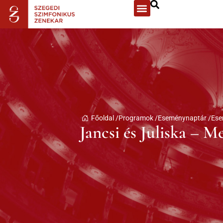
Főoldal /
Programok /
Eseménynaptár /
Ese
Jancsi és Juliska – 