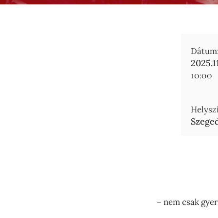
Dátum
2025.11
10:00
Helyszí
Szeged
– nem csak gye