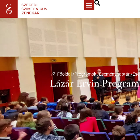
Főoldal /
Programok /
Eseménynaptár /
Ese
Lázár Ervin Program 