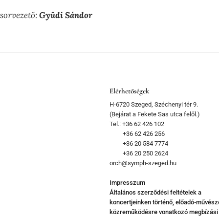
sorvezető:
Gyüdi Sándor
Elérhetőségek
H-6720 Szeged, Széchenyi tér 9.
(Bejárat a Fekete Sas utca felől.)
Tel.: +36 62 426 102
+36 62 426 256
+36 20 584 7774
+36 20 250 2624
orch@symph-szeged.hu
Impresszum
Általános szerződési feltételek a
koncertjeinken történő, előadó-művész
közreműködésre vonatkozó megbízási