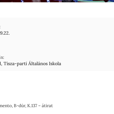
:
9.22.
n:
, Tisza-parti Általános Iskola
ento, B-dúr, K.137 – átirat