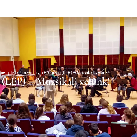
mény lista /
Lázár Ervin Program (LEP) – Muzsikálj velünk!
(LEP) – Muzsikálj velünk!