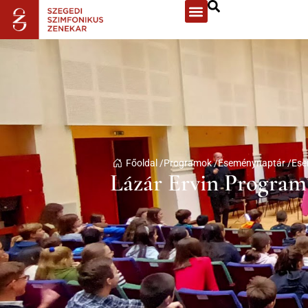
Főoldal /
Programok /
Eseménynaptár /
Ese
Lázár Ervin Program 