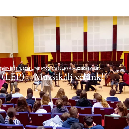
mény lista /
Lázár Ervin Program (LEP) – Muzsikálj velünk!
(LEP) – Muzsikálj velünk!