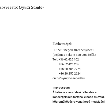
sorvezető:
Gyüdi Sándor
Elérhetőségek
H-6720 Szeged, Széchenyi tér 9.
(Bejárat a Fekete Sas utca felől.)
Tel.: +36 62 426 102
+36 62 426 256
+36 20 584 7774
+36 20 250 2624
orch@symph-szeged.hu
Impresszum
Általános szerződési feltételek a
koncertjeinken történő, előadó-művész
közreműködésre vonatkozó megbízási