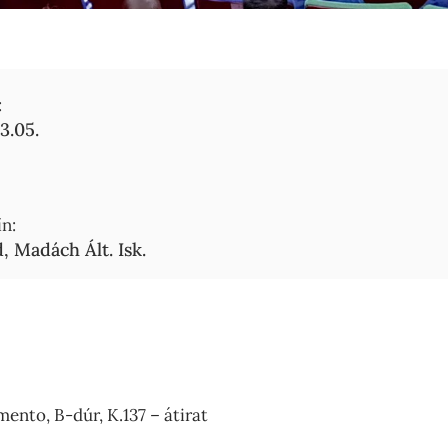
:
3.05.
n:
, Madách Ált. Isk.
ento, B-dúr, K.137 – átirat