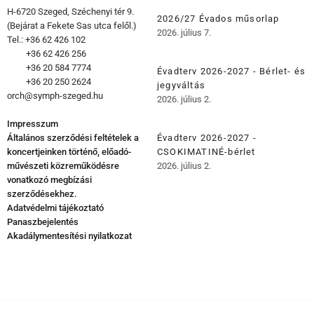
H-6720 Szeged, Széchenyi tér 9.
2026/27 Évados műsorlap
(Bejárat a Fekete Sas utca felől.)
2026. július 7.
Tel.: +36 62 426 102
+36 62 426 256
+36 20 584 7774
Évadterv 2026-2027 - Bérlet- és
+36 20 250 2624
jegyváltás
orch@symph-szeged.hu
2026. július 2.
Impresszum
Általános szerződési feltételek a
Évadterv 2026-2027 -
koncertjeinken történő, előadó-
CSOKIMATINÉ-bérlet
művészeti közreműködésre
2026. július 2.
vonatkozó megbízási
szerződésekhez.
Adatvédelmi tájékoztató
Panaszbejelentés
Akadálymentesítési nyilatkozat