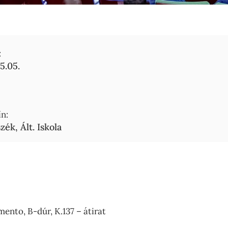
:
5.05.
n:
ék, Ált. Iskola
ento, B-dúr, K.137 – átirat