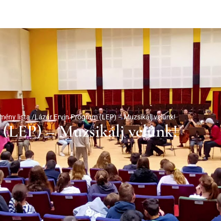
mény lista /
Lázár Ervin Program (LEP) – Muzsikálj velünk!
(LEP) – Muzsikálj velünk!