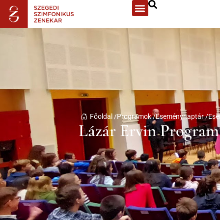
Főoldal /
Programok /
Eseménynaptár /
Ese
Lázár Ervin Program 