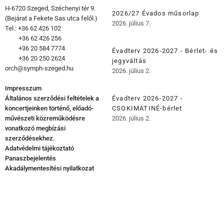
H-6720 Szeged, Széchenyi tér 9.
2026/27 Évados műsorlap
(Bejárat a Fekete Sas utca felől.)
2026. július 7.
Tel.: +36 62 426 102
+36 62 426 256
+36 20 584 7774
Évadterv 2026-2027 - Bérlet- és
+36 20 250 2624
jegyváltás
orch@symph-szeged.hu
2026. július 2.
Impresszum
Általános szerződési feltételek a
Évadterv 2026-2027 -
koncertjeinken történő, előadó-
CSOKIMATINÉ-bérlet
művészeti közreműködésre
2026. július 2.
vonatkozó megbízási
szerződésekhez.
Adatvédelmi tájékoztató
Panaszbejelentés
Akadálymentesítési nyilatkozat