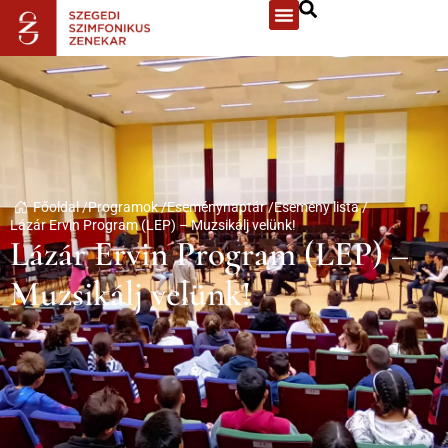
Főoldal /
Programok /
Eseménynaptár /
Esemény lista /
Lázár Ervin Program (LEP) – Muzsikálj velünk!
Lázár Ervin Program (LEP) –
Muzsikálj velünk!