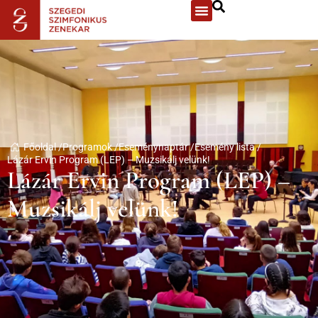
Főoldal /
Programok /
Eseménynaptár /
Esemény lista /
Lázár Ervin Program (LEP) – Muzsikálj velünk!
Lázár Ervin Program (LEP) –
Muzsikálj velünk!