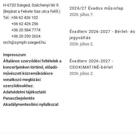
H-6720 Szeged, Széchenyi tér 9.
2026/27 Évados műsorlap
(Bejárat a Fekete Sas utca felől.)
2026. július 7.
Tel.: +36 62 426 102
+36 62 426 256
+36 20 584 7774
Évadterv 2026-2027 - Bérlet- és
+36 20 250 2624
jegyváltás
orch@symph-szeged.hu
2026. július 2.
Impresszum
Általános szerződési feltételek a
Évadterv 2026-2027 -
koncertjeinken történő, előadó-
CSOKIMATINÉ-bérlet
művészeti közreműködésre
2026. július 2.
vonatkozó megbízási
szerződésekhez.
Adatvédelmi tájékoztató
Panaszbejelentés
Akadálymentesítési nyilatkozat