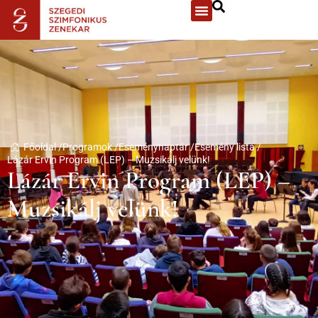
Főoldal /
Programok /
Eseménynaptár /
Esemény lista /
Lázár Ervin Program (LEP) – Muzsikálj velünk!
Lázár Ervin Program (LEP) –
Muzsikálj velünk!