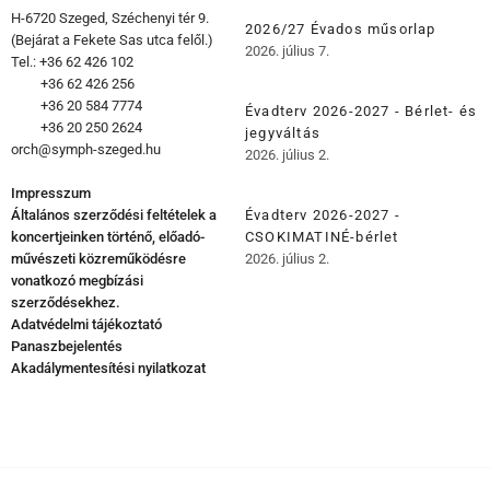
H-6720 Szeged, Széchenyi tér 9.
2026/27 Évados műsorlap
(Bejárat a Fekete Sas utca felől.)
2026. július 7.
Tel.: +36 62 426 102
+36 62 426 256
+36 20 584 7774
Évadterv 2026-2027 - Bérlet- és
+36 20 250 2624
jegyváltás
orch@symph-szeged.hu
2026. július 2.
Impresszum
Általános szerződési feltételek a
Évadterv 2026-2027 -
koncertjeinken történő, előadó-
CSOKIMATINÉ-bérlet
művészeti közreműködésre
2026. július 2.
vonatkozó megbízási
szerződésekhez.
Adatvédelmi tájékoztató
Panaszbejelentés
Akadálymentesítési nyilatkozat