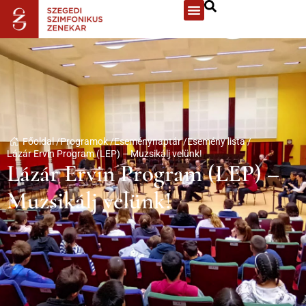
Főoldal /
Programok /
Eseménynaptár /
Esemény lista /
Lázár Ervin Program (LEP) – Muzsikálj velünk!
Lázár Ervin Program (LEP) –
Muzsikálj velünk!