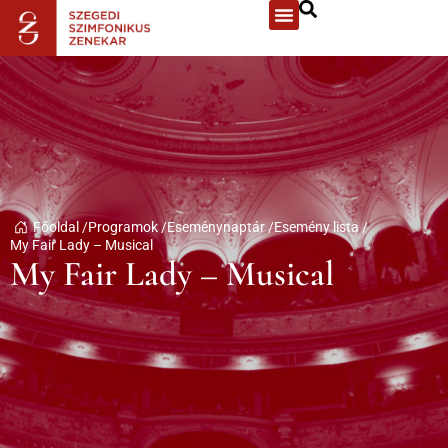
Főoldal /
Programok /
Eseménynaptár /
Esemény lista /
My Fair Lady – Musical
My Fair Lady – Musical