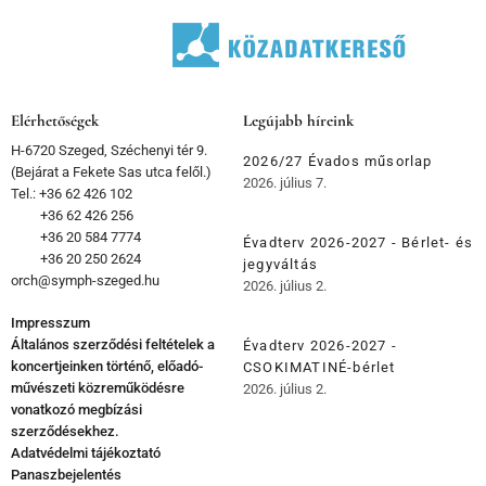
Elérhetőségek
Legújabb híreink
H-6720 Szeged, Széchenyi tér 9.
2026/27 Évados műsorlap
(Bejárat a Fekete Sas utca felől.)
2026. július 7.
Tel.: +36 62 426 102
+36 62 426 256
+36 20 584 7774
Évadterv 2026-2027 - Bérlet- és
+36 20 250 2624
jegyváltás
orch@symph-szeged.hu
2026. július 2.
Impresszum
Általános szerződési feltételek a
Évadterv 2026-2027 -
koncertjeinken történő, előadó-
CSOKIMATINÉ-bérlet
művészeti közreműködésre
2026. július 2.
vonatkozó megbízási
szerződésekhez.
Adatvédelmi tájékoztató
Panaszbejelentés