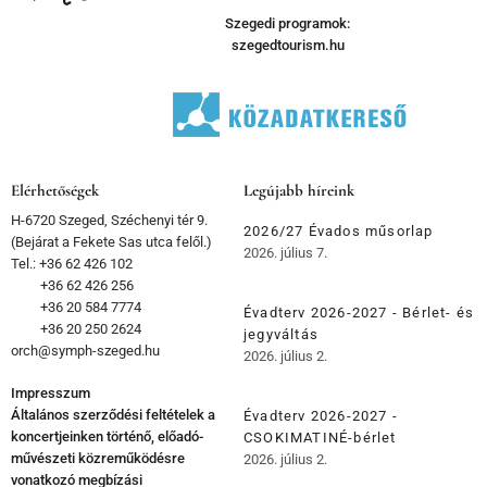
Szegedi programok:
szegedtourism.hu
Elérhetőségek
Legújabb híreink
H-6720 Szeged, Széchenyi tér 9.
2026/27 Évados műsorlap
(Bejárat a Fekete Sas utca felől.)
2026. július 7.
Tel.: +36 62 426 102
+36 62 426 256
+36 20 584 7774
Évadterv 2026-2027 - Bérlet- és
+36 20 250 2624
jegyváltás
orch@symph-szeged.hu
2026. július 2.
Impresszum
Általános szerződési feltételek a
Évadterv 2026-2027 -
koncertjeinken történő, előadó-
CSOKIMATINÉ-bérlet
művészeti közreműködésre
2026. július 2.
vonatkozó megbízási