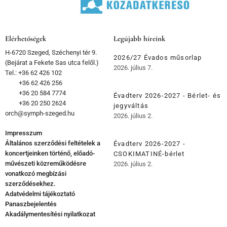
Elérhetőségek
Legújabb híreink
H-6720 Szeged, Széchenyi tér 9.
2026/27 Évados műsorlap
(Bejárat a Fekete Sas utca felől.)
2026. július 7.
Tel.: +36 62 426 102
+36 62 426 256
+36 20 584 7774
Évadterv 2026-2027 - Bérlet- és
+36 20 250 2624
jegyváltás
orch@symph-szeged.hu
2026. július 2.
Impresszum
Általános szerződési feltételek a
Évadterv 2026-2027 -
koncertjeinken történő, előadó-
CSOKIMATINÉ-bérlet
művészeti közreműködésre
2026. július 2.
vonatkozó megbízási
szerződésekhez.
Adatvédelmi tájékoztató
Panaszbejelentés
Akadálymentesítési nyilatkozat