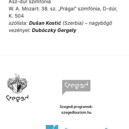
Asz-dúr szimfónia
W. A. Mozart: 38. sz. „Prágai” szimfónia, D-dúr,
K. 504
szólista:
Dušan Kostić
(Szerbia) – nagybőgő
vezényel:
Dubóczky Gergely
Szegedi programok:
szegedtourism.hu