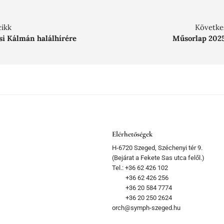
cikk
Követke
i Kálmán halálhírére
Műsorlap 2025
Elérhetőségek
H-6720 Szeged, Széchenyi tér 9.
(Bejárat a Fekete Sas utca felől.)
Tel.: +36 62 426 102
+36 62 426 256
+36 20 584 7774
+36 20 250 2624
orch@symph-szeged.hu