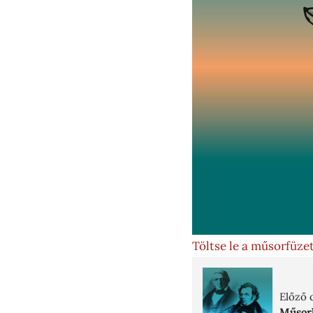
Töltse le a műsorfüze
Előző 
Műsorl