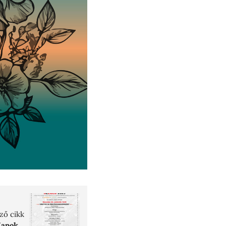
ző cikk
apok...