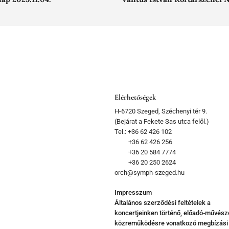
Elérhetőségek
H-6720 Szeged, Széchenyi tér 9.
(Bejárat a Fekete Sas utca felől.)
Tel.: +36 62 426 102
+36 62 426 256
+36 20 584 7774
+36 20 250 2624
orch@symph-szeged.hu
Impresszum
Általános szerződési feltételek a
koncertjeinken történő, előadó-művész
közreműködésre vonatkozó megbízási