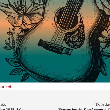
tünket!
cikk
Követke
ap 2025.11.04.
Vántus István Kortárszenei N