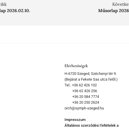
cikk
Követke
ap 2026.02.10.
Műsorlap 2026
Elérhetőségek
H-6720 Szeged, Széchenyi tér 9.
(Bejárat a Fekete Sas utca felől.)
Tel.: +36 62 426 102
+36 62 426 256
+36 20 584 7774
+36 20 250 2624
orch@symph-szeged.hu
Impresszum
Általános szerződési feltételek a