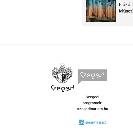
Előző 
Műsorl
Szegedi
programok:
szegedtourism.hu