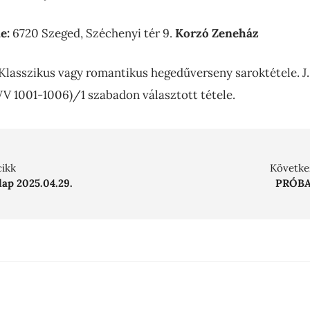
ne:
6720 Szeged, Széchenyi tér 9.
Korzó Zeneház
Klasszikus vagy romantikus hegedűverseny saroktétele. J.
V 1001-1006)/1 szabadon választott tétele.
cikk
Követke
ap 2025.04.29.
PRÓBA