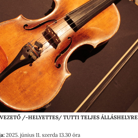
VEZETŐ /-HELYETTES/ TUTTI TELJES ÁLLÁSHELYRE
ja:
2025. június 11. szerda 13.30 óra