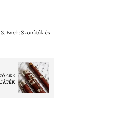
 S. Bach: Szonáták és
ző cikk
JÁTÉK