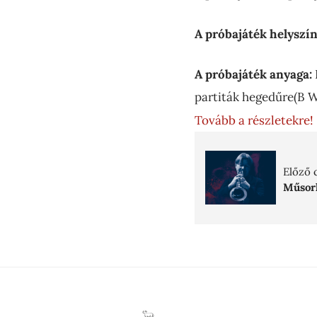
A próbajáték helyszí
A próbajáték anyaga:
partiták hegedűre(B W
Tovább a részletekre!
Előző 
Műsorl