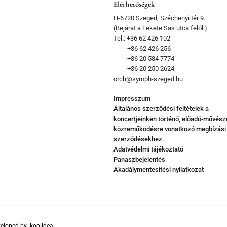
Elérhetőségek
H-6720 Szeged, Széchenyi tér 9.
(Bejárat a Fekete Sas utca felől.)
Tel.: +36 62 426 102
+36 62 426 256
+36 20 584 7774
+36 20 250 2624
orch@symph-szeged.hu
Impresszum
Általános szerződési feltételek a
koncertjeinken történő, előadó-művész
közreműködésre vonatkozó megbízási
szerződésekhez.
Adatvédelmi tájékoztató
Panaszbejelentés
Akadálymentesítési nyilatkozat
eloped by:
koolidea