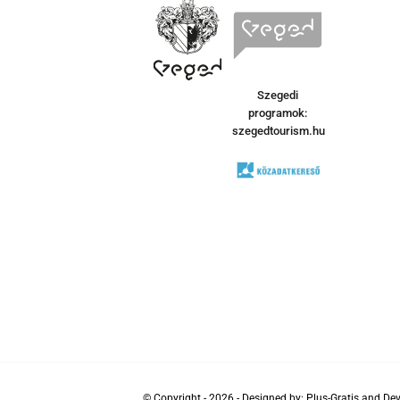
Szegedi
programok:
szegedtourism.hu
© Copyright - 2026 - Designed by:
Plus-Gratis
and Dev