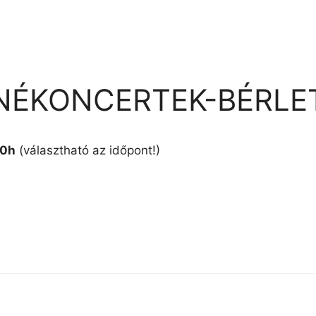
NÉKONCERTEK-BÉRLET/
00h
(választható az időpont!)