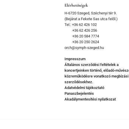
Elérhetőségek
H-6720 Szeged, Széchenyi tér 9.
(Bejárat a Fekete Sas utca felől.)
Tel.: +36 62 426 102
+36 62 426 256
+36 20 584 7774
+36 20 250 2624
orch@symph-szeged.hu
Impresszum
Általános szerződési feltételek a
koncertjeinken történő, előadó-művész
közreműködésre vonatkozó megbízási
szerződésekhez.
Adatvédelmi tájékoztató
Panaszbejelentés
Akadálymentesítési nyilatkozat