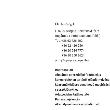
Elérhetőségek
H-6720 Szeged, Széchenyi tér 9.
(Bejárat a Fekete Sas utca felől.)
Tel.: +36 62 426 102
+36 62 426 256
+36 20 584 7774
+36 20 250 2624
orch@symph-szeged.hu
Impresszum
Általános szerződési feltételek a
koncertjeinken történő, előadó-művész
közreműködésre vonatkozó megbízási
szerződésekhez.
Adatvédelmi tájékoztató
Panaszbejelentés
Akadálymentesítési nyilatkozat