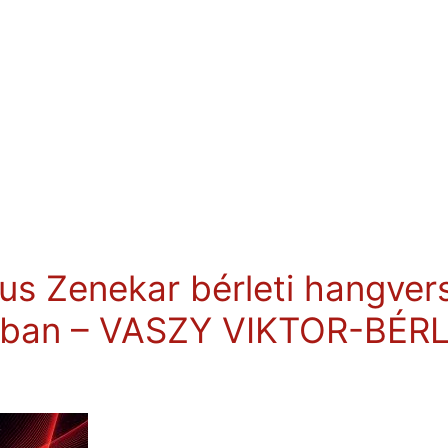
us Zenekar bérleti hangve
dban – VASZY VIKTOR-BÉR