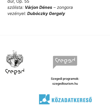
dúr, Op. 55
szólista:
Várjon Dénes
– zongora
vezényel:
Dubóczky Gergely
Szegedi programok:
szegedtourism.hu