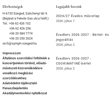
Elérhetőségek
Legújabb híreink
H-6720 Szeged, Széchenyi tér 9.
2026/27 Évados műsorlap
(Bejárat a Fekete Sas utca felől.)
2026. július 7.
Tel.: +36 62 426 102
+36 62 426 256
+36 20 584 7774
Évadterv 2026-2027 - Bérlet- és
+36 20 250 2624
jegyváltás
orch@symph-szeged.hu
2026. július 2.
Impresszum
Általános szerződési feltételek a
Évadterv 2026-2027 -
koncertjeinken történő, előadó-
CSOKIMATINÉ-bérlet
művészeti közreműködésre
2026. július 2.
vonatkozó megbízási
szerződésekhez.
Adatvédelmi tájékoztató
Panaszbejelentés
Akadálymentesítési nyilatkozat