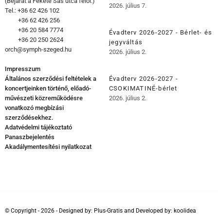
(Bejárat a Fekete Sas utca felől.)
2026. július 7.
Tel.: +36 62 426 102
+36 62 426 256
+36 20 584 7774
Évadterv 2026-2027 - Bérlet- és
+36 20 250 2624
jegyváltás
orch@symph-szeged.hu
2026. július 2.
Impresszum
Általános szerződési feltételek a
Évadterv 2026-2027 -
koncertjeinken történő, előadó-
CSOKIMATINÉ-bérlet
művészeti közreműködésre
2026. július 2.
vonatkozó megbízási
szerződésekhez.
Adatvédelmi tájékoztató
Panaszbejelentés
Akadálymentesítési nyilatkozat
© Copyright - 2026 - Designed by:
Plus-Gratis
and Developed by:
koolidea