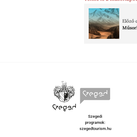
Előző 
Műsorl
Szegedi
programok:
szegedtourism.hu