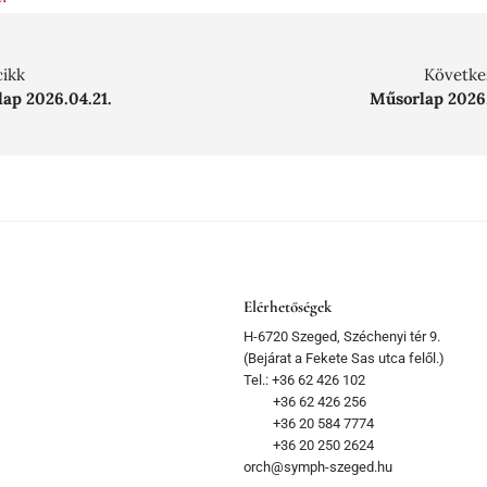
cikk
Követke
ap 2026.04.21.
Műsorlap 2026
Elérhetőségek
H-6720 Szeged, Széchenyi tér 9.
(Bejárat a Fekete Sas utca felől.)
Tel.: +36 62 426 102
+36 62 426 256
+36 20 584 7774
+36 20 250 2624
orch@symph-szeged.hu