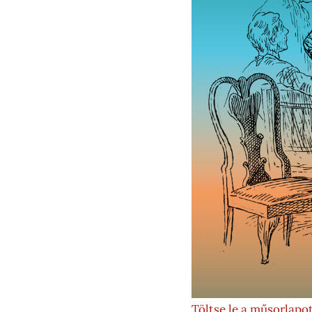
Töltse le a műsorlapot