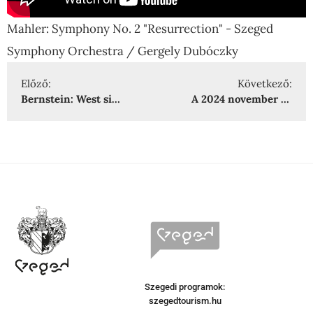
Mahler: Symphony No. 2 "Resurrection" - Szeged
Symphony Orchestra / Gergely Dubóczky
Előző:
Következő:
Bernstein: West side story
A 2024 november 5-i Halottak napi koncert felvétele
Szegedi programok:
szegedtourism.hu