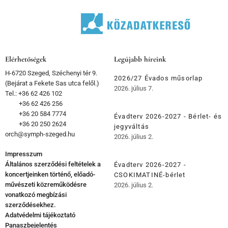
Elérhetőségek
Legújabb híreink
H-6720 Szeged, Széchenyi tér 9.
2026/27 Évados műsorlap
(Bejárat a Fekete Sas utca felől.)
2026. július 7.
Tel.: +36 62 426 102
+36 62 426 256
+36 20 584 7774
Évadterv 2026-2027 - Bérlet- és
+36 20 250 2624
jegyváltás
orch@symph-szeged.hu
2026. július 2.
Impresszum
Általános szerződési feltételek a
Évadterv 2026-2027 -
koncertjeinken történő, előadó-
CSOKIMATINÉ-bérlet
művészeti közreműködésre
2026. július 2.
vonatkozó megbízási
szerződésekhez.
Adatvédelmi tájékoztató
Panaszbejelentés