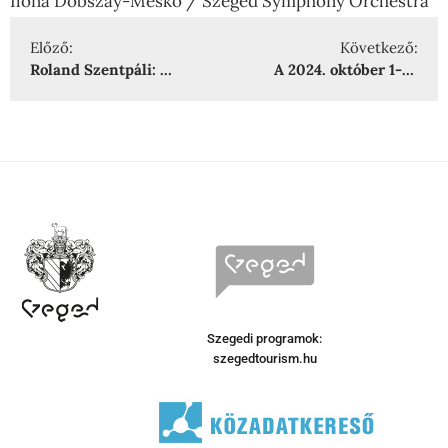
Ilona Dobszay-Meskó / Szeged Symphony Orchestra
Előző:
Következő:
Roland Szentpáli: Pearls II.
A 2024. október 1-i Mahler-koncert felvétele
Szegedi programok:
szegedtourism.hu