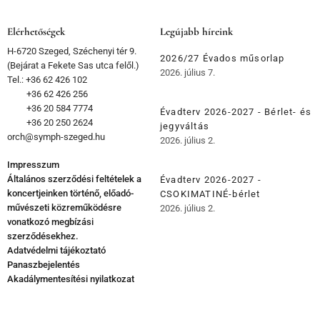
Elérhetőségek
Legújabb híreink
H-6720 Szeged, Széchenyi tér 9.
2026/27 Évados műsorlap
(Bejárat a Fekete Sas utca felől.)
2026. július 7.
Tel.: +36 62 426 102
+36 62 426 256
+36 20 584 7774
Évadterv 2026-2027 - Bérlet- és
+36 20 250 2624
jegyváltás
orch@symph-szeged.hu
2026. július 2.
Impresszum
Általános szerződési feltételek a
Évadterv 2026-2027 -
koncertjeinken történő, előadó-
CSOKIMATINÉ-bérlet
művészeti közreműködésre
2026. július 2.
vonatkozó megbízási
szerződésekhez.
Adatvédelmi tájékoztató
Panaszbejelentés
Akadálymentesítési nyilatkozat