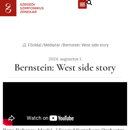
Főoldal /
Médiatár /
Bernstein: West side story
2024. augusztus 1.
Bernstein: West side story