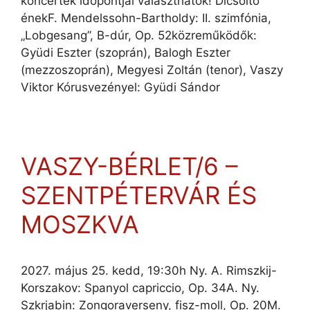
koncertek időpontjai választhatók! Dicsőítő
énekF. Mendelssohn-Bartholdy: II. szimfónia,
„Lobgesang”, B-dúr, Op. 52közreműködők:
Gyüdi Eszter (szoprán), Balogh Eszter
(mezzoszoprán), Megyesi Zoltán (tenor), Vaszy
Viktor Kórusvezényel: Gyüdi Sándor
VASZY-BÉRLET/6 –
SZENTPÉTERVÁR ÉS
MOSZKVA
2027. május 25. kedd, 19:30h Ny. A. Rimszkij-
Korszakov: Spanyol capriccio, Op. 34A. Ny.
Szkrjabin: Zongoraverseny, fisz-moll, Op. 20M.