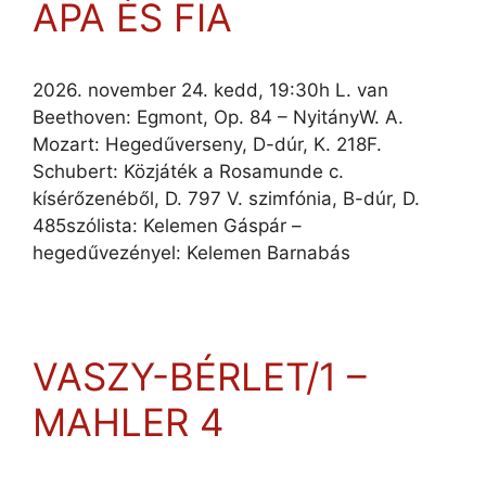
APA ÉS FIA
2026. november 24. kedd, 19:30h L. van
Beethoven: Egmont, Op. 84 – NyitányW. A.
Mozart: Hegedűverseny, D-dúr, K. 218F.
Schubert: Közjáték a Rosamunde c.
kísérőzenéből, D. 797 V. szimfónia, B-dúr, D.
485szólista: Kelemen Gáspár –
hegedűvezényel: Kelemen Barnabás
VASZY-BÉRLET/1 –
MAHLER 4