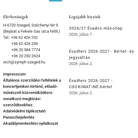
Elérhetőségek
Legújabb híreink
H-6720 Szeged, Széchenyi tér 9.
2026/27 Évados műsorlap
(Bejárat a Fekete Sas utca felől.)
2026. július 7.
Tel.: +36 62 426 102
+36 62 426 256
+36 20 584 7774
Évadterv 2026-2027 - Bérlet- és
+36 20 250 2624
jegyváltás
orch@symph-szeged.hu
2026. július 2.
Impresszum
Általános szerződési feltételek a
Évadterv 2026-2027 -
koncertjeinken történő, előadó-
CSOKIMATINÉ-bérlet
művészeti közreműködésre
2026. július 2.
vonatkozó megbízási
szerződésekhez.
Adatvédelmi tájékoztató
Panaszbejelentés
Akadálymentesítési nyilatkozat