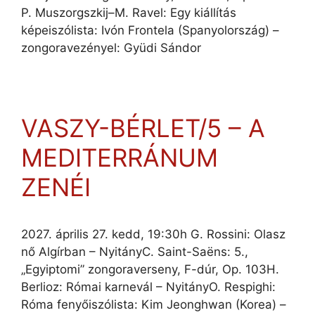
P. Muszorgszkij–M. Ravel: Egy kiállítás
képeiszólista: Ivón Frontela (Spanyolország) –
zongoravezényel: Gyüdi Sándor
VASZY-BÉRLET/5 – A
MEDITERRÁNUM
ZENÉI
2027. április 27. kedd, 19:30h G. Rossini: Olasz
nő Algírban – NyitányC. Saint-Saëns: 5.,
„Egyiptomi” zongoraverseny, F-dúr, Op. 103H.
Berlioz: Római karnevál – NyitányO. Respighi:
Róma fenyőiszólista: Kim Jeonghwan (Korea) –