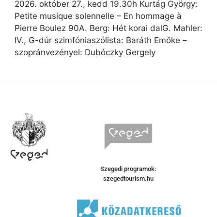
2026. október 27., kedd 19.30h Kurtág György:
Petite musique solennelle – En hommage à
Pierre Boulez 90A. Berg: Hét korai dalG. Mahler:
IV., G-dúr szimfóniaszólista: Baráth Emőke –
szopránvezényel: Dubóczky Gergely
Szegedi programok:
szegedtourism.hu