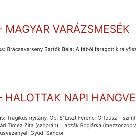
 – MAGYAR VARÁZSMESÉK
s: Brácsaverseny Bartók Béla: A fából faragott királyfis
 – HALOTTAK NAPI HANGV
: Tragikus nyitány, Op. 81Liszt Ferenc: Orfeusz – szim
 Tímea Zita (szoprán), Laczák Boglárka (mezzoszoprán)
órusvezényel: Gyüdi Sándor