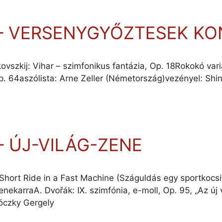
 – VERSENYGYŐZTESEK KO
kovszkij: Vihar – szimfonikus fantázia, Op. 18Rokokó va
 Op. 64aszólista: Arne Zeller (Németország)vezényel: Shi
– ÚJ-VILÁG-ZENE
Short Ride in a Fast Machine (Száguldás egy sportkocs
ekarraA. Dvořák: IX. szimfónia, e-moll, Op. 95, „Az új 
óczky Gergely