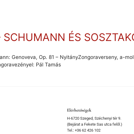
 – SCHUMANN ÉS SOSZTAK
nn: Genoveva, Op. 81 – NyitányZongoraverseny, a-moll, 
ongoravezényel: Pál Tamás
Elérhetőségek
H-6720 Szeged, Széchenyi tér 9.
(Bejárat a Fekete Sas utca felől.)
Tel.: +36 62 426 102