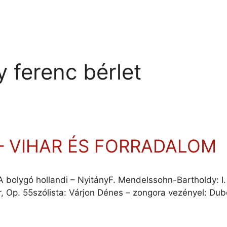
y ferenc bérlet
 – VIHAR ÉS FORRADALOM
A bolygó hollandi – NyitányF. Mendelssohn-Bartholdy: I.
dúr, Op. 55szólista: Várjon Dénes – zongora vezényel: Du