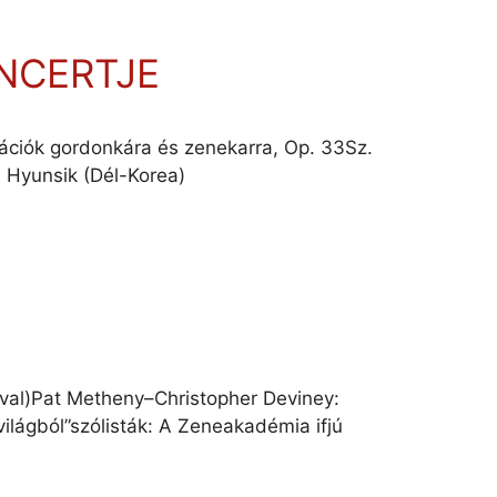
NCERTJE
riációk gordonkára és zenekarra, Op. 33Sz.
n Hyunsik (Dél-Korea)
ival)Pat Metheny–Christopher Deviney:
világból”szólisták: A Zeneakadémia ifjú