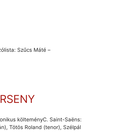
zólista: Szűcs Máté –
ERSENY
fonikus költeményC. Saint-Saëns:
, Tötös Roland (tenor), Szélpál